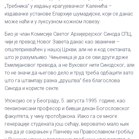
„Требника“ у издању крагујевачког Каленића –
издавачке установе Епархије шумадијске, који се данас
може наћи и у луксузном кожном повезу.
Био је члан Комисије Светог Архијерејског Синода СПЦ,
чији је превод Новог Завета данас као званични –
општеприхваћен у нашој Цркви, али не и код сектаната,
што је разумљиво. Чињеница је да се ови други држе
Емилијановог превода, а не Вуковог нити Синодског, али
то не значи да његово дело и труд треба одбацити зато
што га штампају разна „друштва“ без благослова
Синода и користе секте.
Упокојио се у Београду, 5. августа 1995. године, као
пензионисани професор и бивши декан Богословског
факултета, у чину протођакона. Иако га се многе
генерације студената још сећају, вероватно мало њих
зна да је сахрањен у Панчеву на Православном гробљу