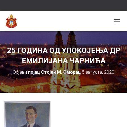
П
Р
И
К
А
25 ГОДИНА ОД УПОКОЈЕЊА ДР
Ж
И
ЕМИЛИЈАНА ЧАРНИЋА
/
С
Објави
појац Стојан М. Оморац
5 августа, 2020
А
К
Р
И
Ј
К
Р
Е
Т
А