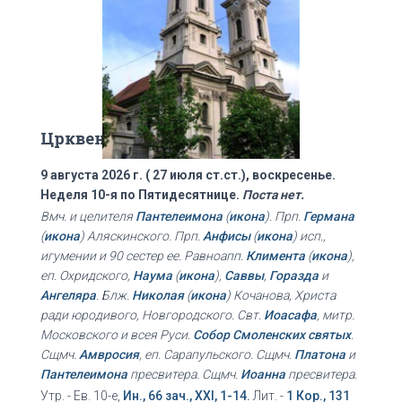
Црквени календар
9 августа 2026 г. ( 27 июля ст.ст.), воскресенье.
Неделя 10-я по Пятидесятнице.
Поста нет.
Вмч. и целителя
Пантелеимона
(
икона
). Прп.
Германа
(
икона
) Аляскинского. Прп.
Анфисы
(
икона
) исп.,
игумении и 90 сестер ее. Равноапп.
Климента
(
икона
),
еп. Охридского,
Наума
(
икона
),
Саввы
,
Горазда
и
Ангеляра
. Блж.
Николая
(
икона
) Кочанова, Христа
ради юродивого, Новгородского. Свт.
Иоасафа
, митр.
Московского и всея Руси.
Собор Смоленских святых
.
Сщмч.
Амвросия
, еп. Сарапульского. Сщмч.
Платона
и
Пантелеимона
пресвитера. Сщмч.
Иоанна
пресвитера.
Утр. - Ев. 10-е,
Ин., 66 зач., XXI, 1-14.
Лит. -
1 Кор., 131