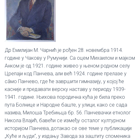
Њ
Е
Др Емилијан М. Чарнић је рођен 28. новембра 1914.
године у Чакову у Румунији. Са оцем Михаилом и мајком
Анком је од 1921. године живео у њеном родном селу
Црепаји код Панчева, али већ 1924. године прелазе у
сâмо Панчево, где ће завршити гимназију, у којој ће
касније и предавати верску наставу у периоду 1939-
1941. године. Њихова породична кућа је била преко
пута Болнице и Народне баште, у улици, како се сада
назива, Милоша Требињца бр. 56. Панчевачки етнолог
Никола Влајић, бавећи се између осталог културном
историјом Панчева, дотакао се ове теме у публикацији
„Куће и људи“, у издању Завода за заштиту споменика