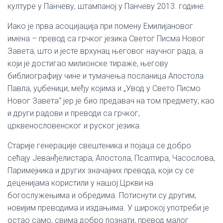
културе у Панчеву, штампаној у Панчеву 2013. године.
Иако је прва асоцијација при помену Емилијановог
имена – превод са грчког језика Светог Писма Новог
Завета, што и јесте врхунац његовог научног рада, а
који је достигао милионске тираже, његову
библиографију чине и тумачења посланица Апостола
Павла, уџбеници, међу којима и „Увод у Свето Писмо
Новог Завета“ јер је био предавач на том предмету, као
и други радови и преводи са грчког,
црквенословенског и руског језика.
Старије генерације свештеника и појаца се добро
сећају Јеванђелистара, Апостола, Псалтира, Часослова,
Паримејника и других значајних превода, који су се
деценијама користили у нашој Цркви на
богослужењима и обредима. Потиснути су другим,
новијим преводима и издањима. У широкој употреби је
остао само, свима добро познати, превод малог