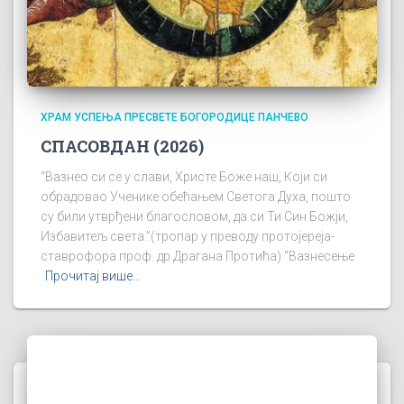
ХРАМ УСПЕЊА ПРЕСВЕТЕ БОГОРОДИЦЕ ПАНЧЕВО
СПАСОВДАН (2026)
“Вазнео си се у слави, Христе Боже наш, Који си
обрадовао Ученике обећањем Светога Духа, пошто
су били утврђени благословом, да си Ти Син Божји,
Избавитељ света.”(тропар у преводу протојереја-
ставрофора проф. др Драгана Протића) “Вазнесење
Прочитај више…