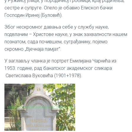
у Ружиној улици, у породичној гробници, крај родитеља,
сестре и супруге. Опело је обавио Епископ бачки
Господин Иринеј (Буловић).
Због нескромног давања себе у службу науке,
подвлачим – Христове науке, у знак захвалности нашем
познатом, сада почившем, суграђанину, појемо
скромно „Вјечнаја памјат“.
У заглављу чланка је портрет Емилијана Чарнића из
1953. године, рад банатског академског сликара
Светислава Вуковића (1901+1978).