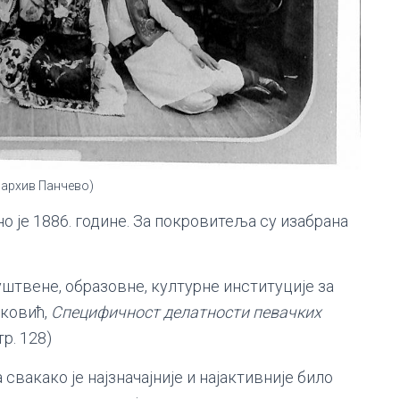
 архив Панчево)
 је 1886. године. За покровитеља су изабрана
уштвене, образовне, културне институције за
рковић,
Специфичност делатности певачких
стр. 128)
вакако је најзначајније и најактивније било