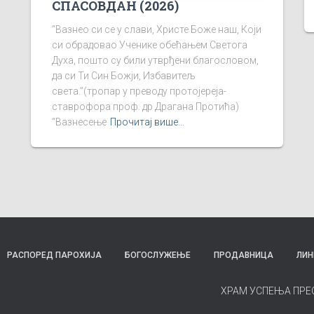
СПАСОВДАН (2026)
“Вазнео си се у слави, Христе Боже наш, Који
си обрадовао Ученике обећањем Светога
Духа, пошто су били утврђени благословом,
да си Ти Син Божји, Избавитељ
света.”(тропар у преводу протојереја-
ставрофора проф. др Драгана Протића)
“Вазнесење
Прочитај више…
РАСПОРЕД ПАРОХИЈА
БОГОСЛУЖЕЊЕ
ПРОДАВНИЦА
ЛИН
ХРАМ УСПЕЊА ПРЕ