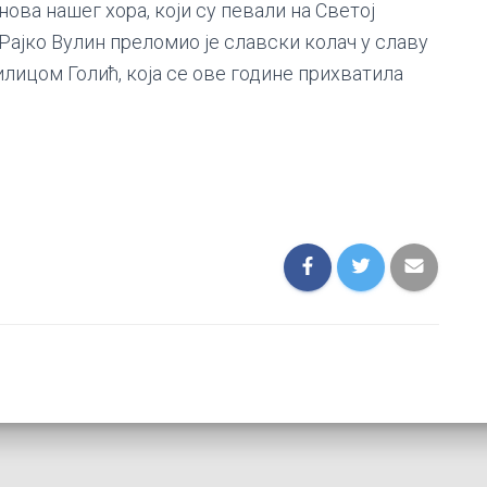
ова нашег хора, који су певали на Светој
 Рајко Вулин преломио је славски колач у славу
лицом Голић, која се ове године прихватила