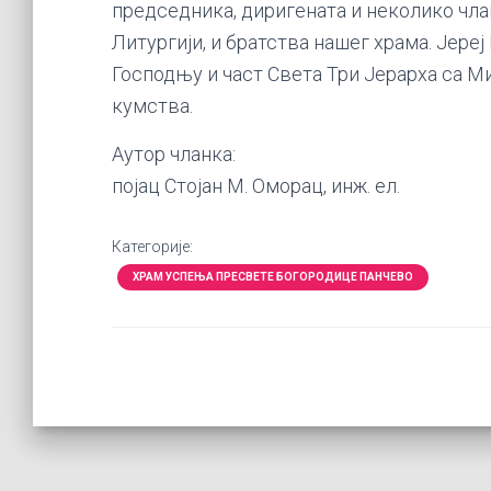
председника, диригената и неколико члан
Литургији, и братства нашег храма. Јереј
Господњу и част Света Три Јерарха са Ми
кумства.
Аутор чланка:
појац Стојан М. Оморац, инж. ел.
Категорије:
ХРАМ УСПЕЊА ПРЕСВЕТЕ БОГОРОДИЦЕ ПАНЧЕВО