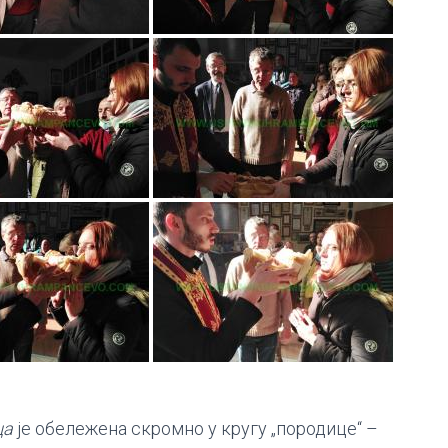
ца
је обележена скромно у кругу „породице“ –