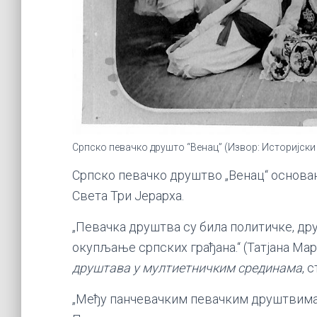
Српско певачко друшто “Венац” (Извор: Историјски
Српско певачко друштво „Венац“ основано
Света Три Јерарха.
„Певачка друштва су била политичке, др
окупљање српских грађана.“ (Татјана Ма
друштава у мултиетничким срединама
, 
„Међу панчевачким певачким друштвима с