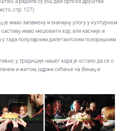
тво, а радила су још два српска друштва
 (исто, стр. 127)
ц
је имао запажену и значајну улогу у културном
 саставу имао мешовити хор, али касније и
а у тада популарним дилетантским позоришним
вно, у традиције нашег хора је остало да се о
олачем и житом, одржи сећање на
Венац
и