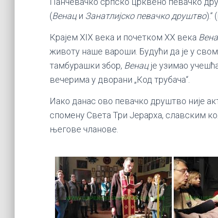
Панчевачко српско црквено певачко друш
(
Венац
и
Занатлијско певачко друштво
).“
Крајем XIX века и почетком XX века
Вена
животу наше вароши. Будући да је у свом
тамбурашки збор,
Венац
је узимао учешћ
вечерима у дворани „Код трубача“.
Иако данас ово певачко друштво није акти
спомену Света Три Јерарха, славским к
његове чланове.