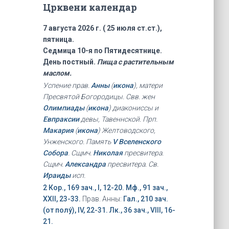
Црквени календар
7 августа 2026 г. ( 25 июля ст.ст.),
пятница.
Седмица 10-я по Пятидесятнице.
День постный.
Пища с растительным
маслом.
Успение прав.
Анны
(
икона
), матери
Пресвятой Богородицы. Свв. жен
Олимпиады
(
икона
) диакониссы и
Евпраксии
девы, Тавеннской. Прп.
Макария
(
икона
) Желтоводского,
Унженского. Память
V Вселенского
Собора
. Сщмч.
Николая
пресвитера.
Сщмч.
Александра
пресвитера. Св.
Ираиды
исп.
2 Кор., 169 зач., I, 12-20.
Мф., 91 зач.,
XXII, 23-33.
Прав. Анны:
Гал., 210 зач.
(от полу́), IV, 22-31.
Лк., 36 зач., VIII, 16-
21.