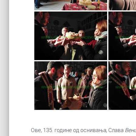
Ове, 135. године од оснивања, Слава
Вен